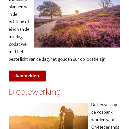
plannen we
in de
ochtend of
eind van de
middag.
Zodat we
met het
beste licht van de dag, het gouden uur, op locatie zijn.
Aanmelden
Dieptewerking
De heuvels op
de Posbank
worden vaak
On-Nederlands