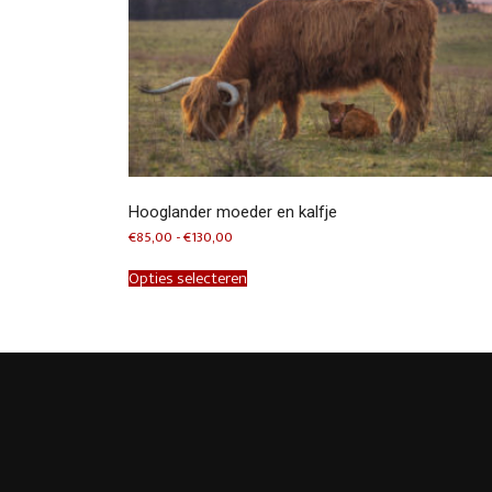
Hooglander moeder en kalfje
Prijsklasse:
€
85,00
-
€
130,00
€85,00
Dit
tot
product
Opties selecteren
€130,00
heeft
meerdere
variaties.
Deze
optie
kan
gekozen
worden
op
de
productpagina