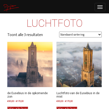
Toggle
navigat
LUCHTFOTO
Toont alle 3 resultaten
de Eusebius in de opkomende
Luchtfoto van de Eusebius in de
zon
mist
Prijsklasse:
Prijsklasse:
€
90,00
-
€
170,00
€
90,00
-
€
170,00
€90,00
€90,00
Dit
Dit
tot
tot
product
product
Opties selecteren
Opties selecteren