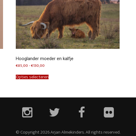
Hooglander moeder en kalfje
Prijsklasse:
€
85,00
-
€
130,00
€85,00
Dit
tot
product
Opties selecteren
€130,00
heeft
meerdere
variaties.
Deze
optie
kan
gekozen
worden
op
de
productpagina
© Copyright 2026 Arjan Almekinders. All rights reserved.