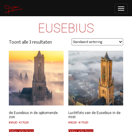
Toggle
navigat
EUSEBIUS
Toont alle 3 resultaten
de Eusebius in de opkomende
Luchtfoto van de Eusebius in de
zon
mist
Prijsklasse:
Prijsklasse:
€
90,00
-
€
170,00
€
90,00
-
€
170,00
€90,00
€90,00
Dit
Dit
tot
tot
product
product
Opties selecteren
Opties selecteren