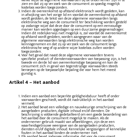
zien en dat zij op verzoek van de consument zo spoedig mogelijk
kosteloos worden toegezonden.
Indien de overeenkomst op afstand elektronisch wordt gesloten, kan
in afwijking van het vorige lid en voordat de overeenkomst op afstand
wordt gesloten, de tekst van deze algemene voorwaarden langs
elektronische weg aan de consument ter beschikking worden gesteld
op zodanige wijze dat deze door de consument op een eenvoudige
manier kan worden opgeslagen op een duurzame gegevensdrager.
Indien dit redelijkerwijs niet mogelijk is, zal voordat de overeenkomst
op afstand wordt gesloten, worden aangegeven waar van de
algemene voorwaarden langs elektronische weg kan worden
kennisgenomen en dat zij op verzoek van de consument langs
elektronische weg of op andere wijze kosteloos zullen worden
toegezonden.
Voor het geval dat naast deze algemene voorwaarden tevens
specifieke product- of dienstenvoorwaarden van toepassing zijn, is het
tweede en derde lid van overeenkomstige toepassing en kan de
consument zich in geval van tegenstrijdige voorwaarden steeds
beroepen op de toepasselijke bepaling die voor hem het meest
gunstig is.
Artikel 4
–
Het aanbod
Indien een aanbod een beperkte geldigheidsduur heeft of onder
voorwaarden geschiedt, wordt dit nadrukkelijk in het aanbod
vermeld.
Het aanbod bevat een volledige en nauwkeurige omschrijving van de
aangeboden producten, digitale inhoud en/of diensten. De
beschrijving is voldoende gedetailleerd om een goede beoordeling van
het aanbod door de consument mogelijk te maken. Als de
ondernemer gebruik maakt van afbeeldingen, zijn deze een
waarheidsgetrouwe weergave van de aangeboden producten,
diensten en/of digitale inhoud. Kennelijke vergissingen of kennelijke
fouten in het aanbod binden de ondernemer niet.
Elk aanbod bevat zodanige informatie, dat voor de consument