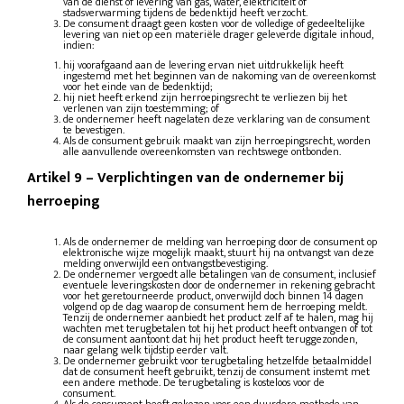
van de dienst of levering van gas, water, elektriciteit of
stadsverwarming tijdens de bedenktijd heeft verzocht.
De consument draagt geen kosten voor de volledige of gedeeltelijke
levering van niet op een materiële drager geleverde digitale inhoud,
indien:
hij voorafgaand aan de levering ervan niet uitdrukkelijk heeft
ingestemd met het beginnen van de nakoming van de overeenkomst
voor het einde van de bedenktijd;
hij niet heeft erkend zijn herroepingsrecht te verliezen bij het
verlenen van zijn toestemming; of
de ondernemer heeft nagelaten deze verklaring van de consument
te bevestigen.
Als de consument gebruik maakt van zijn herroepingsrecht, worden
alle aanvullende overeenkomsten van rechtswege ontbonden.
Artikel 9
–
Verplichtingen van de ondernemer bij
herroeping
Als de ondernemer de melding van herroeping door de consument op
elektronische wijze mogelijk maakt, stuurt hij na ontvangst van deze
melding onverwijld een ontvangstbevestiging.
De ondernemer vergoedt alle betalingen van de consument, inclusief
eventuele leveringskosten door de ondernemer in rekening gebracht
voor het geretourneerde product, onverwijld doch binnen 14 dagen
volgend op de dag waarop de consument hem de herroeping meldt.
Tenzij de ondernemer aanbiedt het product zelf af te halen, mag hij
wachten met terugbetalen tot hij het product heeft ontvangen of tot
de consument aantoont dat hij het product heeft teruggezonden,
naar gelang welk tijdstip eerder valt.
De ondernemer gebruikt voor terugbetaling hetzelfde betaalmiddel
dat de consument heeft gebruikt, tenzij de consument instemt met
een andere methode. De terugbetaling is kosteloos voor de
consument.