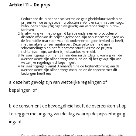
Artikel 11
–
De prijs
Gedurende de in het aanbod vermelde geldigheidsduur worden de
prijzen van de aangeboden producten en/of diensten niet verhoogd,
behoudens prijswijzigingen als gevolg van veranderingen in btw-
tarieven.
In afwijking van het vorige lid kan de ondernemer producten of
diensten waarvan de prijzen gebonden zijn aan schommelingen op
de financiële markt en waar de ondernemer geen invloed op heeft,
met variabele prijzen aanbieden. Deze gebondenheid aan
schommelingen en het feit dat eventueel vermelde prijzen
richtprijzen zijn, worden bij het aanbod vermeld.
Prijsverhogingen binnen 3 maanden na de totstandkoming van de
overeenkomst zijn alleen toegestaan indien zij het gevolg zijn van
wettelijke regelingen of bepalingen.
Prijsverhogingen vanaf 3 maanden na de totstandkoming van de
overeenkomst zijn alleen toegestaan indien de ondernemer dit
bedongen heeft en:
a. deze het gevolg zijn van wettelijke regelingen of
bepalingen; of
b. de consument de bevoegdheid heeft de overeenkomst op
te zeggen met ingang van de dag waarop de prijsverhoging
ingaat.
De in het aanbod van producten of diensten genoemde prijzen zijn