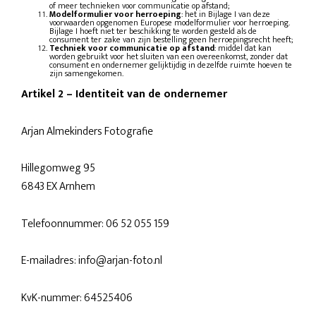
of meer technieken voor communicatie op afstand;
Modelformulier voor herroeping
: het in Bijlage I van deze
voorwaarden opgenomen Europese modelformulier voor herroeping.
Bijlage I hoeft niet ter beschikking te worden gesteld als de
consument ter zake van zijn bestelling geen herroepingsrecht heeft;
Techniek voor communicatie op afstand
: middel dat kan
worden gebruikt voor het sluiten van een overeenkomst, zonder dat
consument en ondernemer gelijktijdig in dezelfde ruimte hoeven te
zijn samengekomen.
Artikel 2 – Identiteit van de ondernemer
Arjan Almekinders Fotografie
Hillegomweg 95
6843 EX Arnhem
Telefoonnummer: 06 52 055 159
E-mailadres: info@arjan-foto.nl
KvK-nummer: 64525406