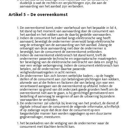
duidelijk is wat de rechten en verplichtingen zijn, die aan de
aanvaarding van het aanbod zijn verbonden.
Artikel 5
–
De overeenkomst
De overeenkomst komt, onder voorbehoud van het bepaalde in lid 4,
tot stand op het moment van aanvaarding door de consument van
het aanbod en het voldoen aan de daarbij gestelde voorwaarden.
Indien de consument het aanbod langs elektronische weg heeft
aanvaard, bevestigt de ondernemer onverwijld langs elektronische
weg de ontvangst van de aanvaarding van het aanbod. Zolang de
ontvangst van deze aanvaarding niet door de ondernemer is
bevestigd, kan de consument de overeenkomst ontbinden.
Indien de overeenkomst elektronisch tot stand komt, treft de
ondernemer passende technische en organisatorische maatregelen
ter beveiliging van de elektronische overdracht van data en zorgt hij
voor een veilige webomgeving. Indien de consument elektronisch kan
betalen, zal de ondernemer daartoe passende
veiligheidsmaatregelen in acht nemen.
De ondernemer kan zich binnen wettelijke kaders – op de hoogte
stellen of de consument aan zijn betalingsverplichtingen kan voldoen,
alsmede van al die feiten en factoren die van belang zijn voor een
verantwoord aangaan van de overeenkomst op afstand. Indien de
ondernemer op grond van dit onderzoek goede gronden heeft om de
overeenkomst niet aan te gaan, is hij gerechtigd gemotiveerd een
bestelling of aanvraag te weigeren of aan de uitvoering bijzondere
voorwaarden te verbinden.
De ondernemer zal uiterlijk bij levering van het product, de dienst of
digitale inhoud aan de consument de volgende informatie, schriftelijk
of op zodanige wijze dat deze door de consument op een
toegankelijke manier kan worden opgeslagen op een duurzame
gegevensdrager, meesturen:
het bezoekadres van de vestiging van de ondernemer waar de
consument met klachten terecht kan;