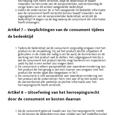
herroeping niet heeft verstrekt, loopt de bedenktijd af twaalf
maanden na het einde van de oorspronkelijke, overeenkomstig de
vorige leden van dit artikel vastgestelde bedenktijd.
Indien de ondernemer de in het voorgaande lid bedoelde informatie
aan de consument heeft verstrekt binnen twaalf maanden na de
ingangsdatum van de oorspronkelijke bedenktijd, verstrijkt de
bedenktijd 14 dagen na de dag waarop de consument die informatie
heeft ontvangen.
Artikel 7
–
Verplichtingen van de consument tijdens
de bedenktijd
Tijdens de bedenktijd zal de consument zorgvuldig omgaan met het
product en de verpakking. Hij zal het product slechts uitpakken of
gebruiken in de mate die nodig is om de aard, de kenmerken en de
werking van het product vast te stellen. Het uitgangspunt hierbij is
dat de consument het product slechts mag hanteren en inspecteren
zoals hij dat in een winkel zou mogen doen.
De consument is alleen aansprakelijk voor waardevermindering van
het product die het gevolg is van een manier van omgaan met het
product die verder gaat dan toegestaan in lid 1.
De consument is niet aansprakelijk voor waardevermindering van
het product als de ondernemer hem niet voor of bij het sluiten van
de overeenkomst alle wettelijk verplichte informatie over het
herroepingsrecht heeft verstrekt.
Artikel 8
–
Uitoefening van het herroepingsrecht
door de consument en kosten daarvan
Als de consument gebruik maakt van zijn herroepingsrecht, meldt
hij dit binnen de bedenktermijn door middel van het modelformulier