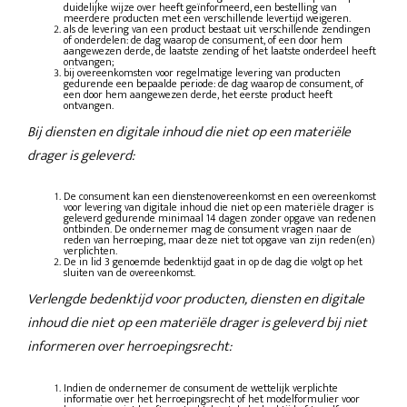
duidelijke wijze over heeft geïnformeerd, een bestelling van
meerdere producten met een verschillende levertijd weigeren.
als de levering van een product bestaat uit verschillende zendingen
of onderdelen: de dag waarop de consument, of een door hem
aangewezen derde, de laatste zending of het laatste onderdeel heeft
ontvangen;
bij overeenkomsten voor regelmatige levering van producten
gedurende een bepaalde periode: de dag waarop de consument, of
een door hem aangewezen derde, het eerste product heeft
ontvangen.
Bij diensten en digitale inhoud die niet op een materiële
drager is geleverd:
De consument kan een dienstenovereenkomst en een overeenkomst
voor levering van digitale inhoud die niet op een materiële drager is
geleverd gedurende minimaal 14 dagen zonder opgave van redenen
ontbinden. De ondernemer mag de consument vragen naar de
reden van herroeping, maar deze niet tot opgave van zijn reden(en)
verplichten.
De in lid 3 genoemde bedenktijd gaat in op de dag die volgt op het
sluiten van de overeenkomst.
Verlengde bedenktijd voor producten, diensten en digitale
inhoud die niet op een materiële drager is geleverd bij niet
informeren over herroepingsrecht:
Indien de ondernemer de consument de wettelijk verplichte
informatie over het herroepingsrecht of het modelformulier voor