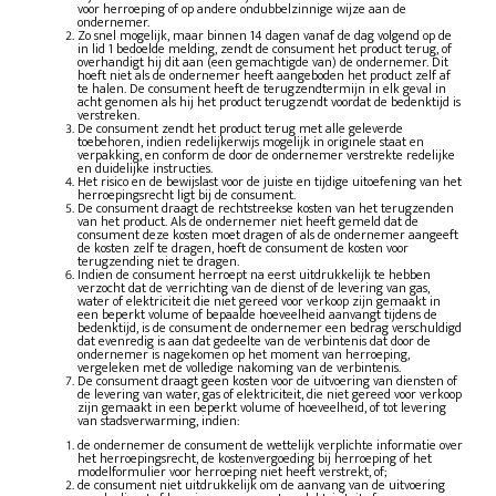
voor herroeping of op andere ondubbelzinnige wijze aan de
ondernemer.
Zo snel mogelijk, maar binnen 14 dagen vanaf de dag volgend op de
in lid 1 bedoelde melding, zendt de consument het product terug, of
overhandigt hij dit aan (een gemachtigde van) de ondernemer. Dit
hoeft niet als de ondernemer heeft aangeboden het product zelf af
te halen. De consument heeft de terugzendtermijn in elk geval in
acht genomen als hij het product terugzendt voordat de bedenktijd is
verstreken.
De consument zendt het product terug met alle geleverde
toebehoren, indien redelijkerwijs mogelijk in originele staat en
verpakking, en conform de door de ondernemer verstrekte redelijke
en duidelijke instructies.
Het risico en de bewijslast voor de juiste en tijdige uitoefening van het
herroepingsrecht ligt bij de consument.
De consument draagt de rechtstreekse kosten van het terugzenden
van het product. Als de ondernemer niet heeft gemeld dat de
consument deze kosten moet dragen of als de ondernemer aangeeft
de kosten zelf te dragen, hoeft de consument de kosten voor
terugzending niet te dragen.
Indien de consument herroept na eerst uitdrukkelijk te hebben
verzocht dat de verrichting van de dienst of de levering van gas,
water of elektriciteit die niet gereed voor verkoop zijn gemaakt in
een beperkt volume of bepaalde hoeveelheid aanvangt tijdens de
bedenktijd, is de consument de ondernemer een bedrag verschuldigd
dat evenredig is aan dat gedeelte van de verbintenis dat door de
ondernemer is nagekomen op het moment van herroeping,
vergeleken met de volledige nakoming van de verbintenis.
De consument draagt geen kosten voor de uitvoering van diensten of
de levering van water, gas of elektriciteit, die niet gereed voor verkoop
zijn gemaakt in een beperkt volume of hoeveelheid, of tot levering
van stadsverwarming, indien:
de ondernemer de consument de wettelijk verplichte informatie over
het herroepingsrecht, de kostenvergoeding bij herroeping of het
modelformulier voor herroeping niet heeft verstrekt, of;
de consument niet uitdrukkelijk om de aanvang van de uitvoering