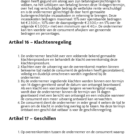
dagen heeft gegund om alsnog aan zijn betalingsverplichtingen te
voldoen, na het uitblijven van betaling binnen deze 14-dagen-termijn,
over het nog verschuldigde bedrag de wettelijke rente verschuldigd
en is de ondernemer gerechtigd de door hem gemaakte
buitengerechtelijke incassokosten in rekening te brengen. Deze
incassokosten bedragen maximaal: 15% over openstaande bedragen
tot € 2.500,=; 10% over de daaropvolgende € 2.500,= en 5% over de
volgende € 5.000,= met een minimum van € 40,=. De ondernemer
kan ten voordele van de consument afwijken van genoemde
bedragen en percentages.
Artikel 16
–
Klachtenregeling
De ondernemer beschikt over een voldoende bekend gemaakte
klachtenprocedure en behandelt de klacht overeenkomstig deze
klachtenprocedure.
Klachten over de uitvoering van de overeenkomst moeten binnen
bekwame tijd nadat de consument de gebreken heeft geconstateerd,
volledig en duidelijk omschreven worden ingediend bij de
ondernemer.
Bij de ondernemer ingediende klachten worden binnen een termijn
van 14 dagen gerekend vanaf de datum van ontvangst beantwoord.
Als een klacht een voorzienbaar langere verwerkingstijd vraagt,
wordt door de ondernemer binnen de termijn van 14 dagen
geantwoord met een bericht van ontvangst en een indicatie wanneer
de consument een meer uitvoerig antwoord kan verwachten.
De consument dient de ondernemer in ieder geval 4 weken de tijd te
geven om de klacht in onderling overleg op te lossen. Na deze termijn
ontstaat een geschil dat vatbaar is voor de geschillenregeling.
Artikel 17
–
Geschillen
Op overeenkomsten tussen de ondernemer en de consument waarop