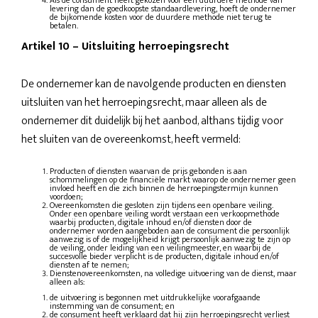
Als de consument heeft gekozen voor een duurdere methode van
levering dan de goedkoopste standaardlevering, hoeft de ondernemer
de bijkomende kosten voor de duurdere methode niet terug te
betalen.
Artikel 10
–
Uitsluiting herroepingsrecht
De ondernemer kan de navolgende producten en diensten
uitsluiten van het herroepingsrecht, maar alleen als de
ondernemer dit duidelijk bij het aanbod, althans tijdig voor
het sluiten van de overeenkomst, heeft vermeld:
Producten of diensten waarvan de prijs gebonden is aan
schommelingen op de financiële markt waarop de ondernemer geen
invloed heeft en die zich binnen de herroepingstermijn kunnen
voordoen;
Overeenkomsten die gesloten zijn tijdens een openbare veiling.
Onder een openbare veiling wordt verstaan een verkoopmethode
waarbij producten, digitale inhoud en/of diensten door de
ondernemer worden aangeboden aan de consument die persoonlijk
aanwezig is of de mogelijkheid krijgt persoonlijk aanwezig te zijn op
de veiling, onder leiding van een veilingmeester, en waarbij de
succesvolle bieder verplicht is de producten, digitale inhoud en/of
diensten af te nemen;
Dienstenovereenkomsten, na volledige uitvoering van de dienst, maar
alleen als:
de uitvoering is begonnen met uitdrukkelijke voorafgaande
instemming van de consument; en
de consument heeft verklaard dat hij zijn herroepingsrecht verliest