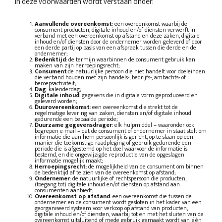
In deze voorwaarden wordt verstaan onder:
Aanvullende overeenkomst
: een overeenkomst waarbij de
consument producten, digitale inhoud en/of diensten verwerft in
verband met een overeenkomst op afstand en deze zaken, digitale
inhoud en/of diensten door de ondernemer worden geleverd of door
een derde partij op basis van een afspraak tussen die derde en de
ondernemer;
Bedenktijd
: de termijn waarbinnen de consument gebruik kan
maken van zijn herroepingsrecht;
Consument
:de natuurlijke persoon die niet handelt voor doeleinden
die verband houden met zijn handels-, bedrijfs-, ambachts- of
beroepsactiviteit;
Dag
: kalenderdag;
Digitale inhoud
: gegevens die in digitale vorm geproduceerd en
geleverd worden;
Duurovereenkomst
: een overeenkomst die strekt tot de
regelmatige levering van zaken, diensten en/of digitale inhoud
gedurende een bepaalde periode;
Duurzame gegevensdrager
: elk hulpmiddel – waaronder ook
begrepen e-mail – dat de consument of ondernemer in staat stelt om
informatie die aan hem persoonlijk is gericht, op te slaan op een
manier die toekomstige raadpleging of gebruik gedurende een
periode die is afgestemd op het doel waarvoor de informatie is
bestemd, en die ongewijzigde reproductie van de opgeslagen
informatie mogelijk maakt;
Herroepingsrecht
: de mogelijkheid van de consument om binnen
de bedenktijd af te zien van de overeenkomst op afstand;
Ondernemer
: de natuurlijke of rechtspersoon die producten,
(toegang tot) digitale inhoud en/of diensten op afstand aan
consumenten aanbiedt;
Overeenkomst op afstand
: een overeenkomst die tussen de
ondernemer en de consument wordt gesloten in het kader van een
georganiseerd systeem voor verkoop op afstand van producten,
digitale inhoud en/of diensten, waarbij tot en met het sluiten van de
overeenkomst uitsluitend of mede gebruik gemaakt wordt van één