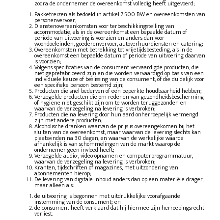
zodra de ondernemer de overeenkomst volledig heeft uitgevoerd;
Pakketreizen als bedoeld in artikel 7:500 BW en overeenkomsten van
personenvervoer;
Dienstenovereenkomsten voor terbeschikkingstelling van
accommodatie, als in de overeenkomst een bepaalde datum of
periode van uitvoering is voorzien en anders dan voor
woondoeleinden, goederenvervoer, autoverhuurdiensten en catering;
Overeenkomsten met betrekking tot vrijetijdsbesteding, als in de
overeenkomst een bepaalde datum of periode van uitvoering daarvan
is voorzien;
Volgens specificaties van de consument vervaardigde producten, die
niet geprefabriceerd zijn en die worden vervaardigd op basis van een
individuele keuze of beslissing van de consument, of die duidelijk voor
een specifieke persoon bestemd zijn;
Producten die snel bederven of een beperkte houdbaarheid hebben;
Verzegelde producten die om redenen van gezondheidsbescherming
of hygiëne niet geschikt zijn om te worden teruggezonden en
waarvan de verzegeling na levering is verbroken;
Producten die na levering door hun aard onherroepelijk vermengd
zijn met andere producten;
Alcoholische dranken waarvan de prijs is overeengekomen bij het
sluiten van de overeenkomst, maar waarvan de levering slechts kan
plaatsvinden na 30 dagen, en waarvan de werkelijke waarde
afhankelijk is van schommelingen van de markt waarop de
ondernemer geen invloed heeft;
Verzegelde audio-, video-opnamen en computerprogrammatuur,
waarvan de verzegeling na levering is verbroken;
Kranten, tijdschriften of magazines, met uitzondering van
abonnementen hierop;
De levering van digitale inhoud anders dan op een materiële drager,
maar alleen als:
de uitvoering is begonnen met uitdrukkelijke voorafgaande
instemming van de consument; en
de consument heeft verklaard dat hij hiermee zijn herroepingsrecht
verliest.