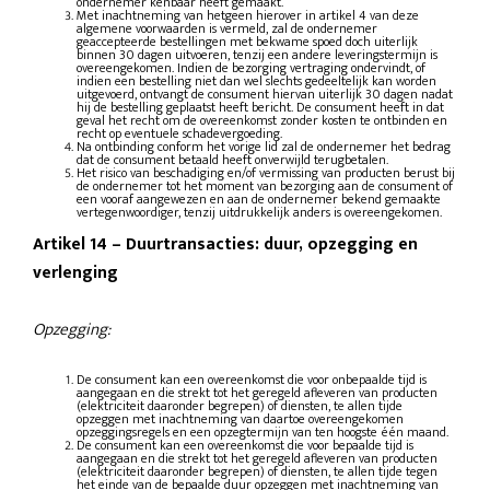
ondernemer kenbaar heeft gemaakt.
Met inachtneming van hetgeen hierover in artikel 4 van deze
algemene voorwaarden is vermeld, zal de ondernemer
geaccepteerde bestellingen met bekwame spoed doch uiterlijk
binnen 30 dagen uitvoeren, tenzij een andere leveringstermijn is
overeengekomen. Indien de bezorging vertraging ondervindt, of
indien een bestelling niet dan wel slechts gedeeltelijk kan worden
uitgevoerd, ontvangt de consument hiervan uiterlijk 30 dagen nadat
hij de bestelling geplaatst heeft bericht. De consument heeft in dat
geval het recht om de overeenkomst zonder kosten te ontbinden en
recht op eventuele schadevergoeding.
Na ontbinding conform het vorige lid zal de ondernemer het bedrag
dat de consument betaald heeft onverwijld terugbetalen.
Het risico van beschadiging en/of vermissing van producten berust bij
de ondernemer tot het moment van bezorging aan de consument of
een vooraf aangewezen en aan de ondernemer bekend gemaakte
vertegenwoordiger, tenzij uitdrukkelijk anders is overeengekomen.
Artikel 14
–
Duurtransacties: duur, opzegging en
verlenging
Opzegging:
De consument kan een overeenkomst die voor onbepaalde tijd is
aangegaan en die strekt tot het geregeld afleveren van producten
(elektriciteit daaronder begrepen) of diensten, te allen tijde
opzeggen met inachtneming van daartoe overeengekomen
opzeggingsregels en een opzegtermijn van ten hoogste één maand.
De consument kan een overeenkomst die voor bepaalde tijd is
aangegaan en die strekt tot het geregeld afleveren van producten
(elektriciteit daaronder begrepen) of diensten, te allen tijde tegen
het einde van de bepaalde duur opzeggen met inachtneming van