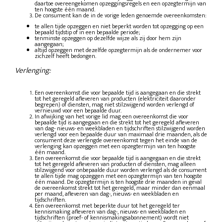
daartoe overeengekomen opzeggingsregels en een opzegtermijn van
ten hoogste één maand.
De consument kan de in de vorige leden genoemde overeenkomsten:
te allen tijde opzeggen en niet beperkt worden tot opzegging op een
bepaald tijdstip of in een bepaalde periode;
tenminste opzeggen op dezelfde wijze als zij door hem zijn
aangegaan;
altijd opzeggen met dezelfde opzegtermijn als de ondernemer voor
zichzelf heeft bedongen.
Verlenging:
Een overeenkomst die voor bepaalde tijd is aangegaan en die strekt
tot het geregeld afleveren van producten (elektriciteit daaronder
begrepen) of diensten, mag niet stilzwijgend worden verlengd of
vernieuwd voor een bepaalde duur.
In afwijking van het vorige lid mag een overeenkomst die voor
bepaalde tijd is aangegaan en die strekt tot het geregeld afleveren
van dag- nieuws- en weekbladen en tijdschriften stilzwijgend worden
verlengd voor een bepaalde duur van maximaal drie maanden, als de
consument deze verlengde overeenkomst tegen het einde van de
verlenging kan opzeggen met een opzegtermijn van ten hoogste
één maand.
Een overeenkomst die voor bepaalde tijd is aangegaan en die strekt
tot het geregeld afleveren van producten of diensten, mag alleen
stilzwijgend voor onbepaalde duur worden verlengd als de consument
te allen tijde mag opzeggen met een opzegtermijn van ten hoogste
één maand. De opzegtermijn is ten hoogste drie maanden in geval
de overeenkomst strekt tot het geregeld, maar minder dan eenmaal
per maand, afleveren van dag-, nieuws- en weekbladen en
tijdschriften.
Een overeenkomst met beperkte duur tot het geregeld ter
kennismaking afleveren van dag-, nieuws- en weekbladen en
tijdschriften (proef- of kennismakingsabonnement) wordt niet