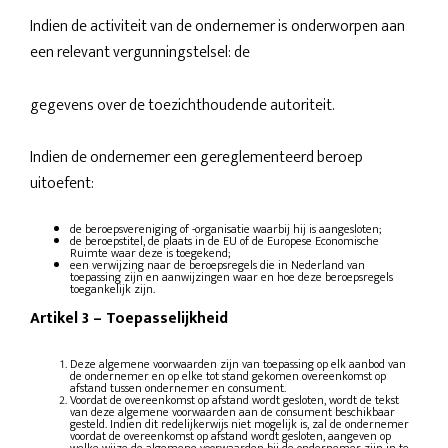
Indien de activiteit van de ondernemer is onderworpen aan
een relevant vergunningstelsel: de
gegevens over de toezichthoudende autoriteit.
Indien de ondernemer een gereglementeerd beroep
uitoefent:
de beroepsvereniging of -organisatie waarbij hij is aangesloten;
de beroepstitel, de plaats in de EU of de Europese Economische
Ruimte waar deze is toegekend;
een verwijzing naar de beroepsregels die in Nederland van
toepassing zijn en aanwijzingen waar en hoe deze beroepsregels
toegankelijk zijn.
Artikel 3
–
Toepasselijkheid
Deze algemene voorwaarden zijn van toepassing op elk aanbod van
de ondernemer en op elke tot stand gekomen overeenkomst op
afstand tussen ondernemer en consument.
Voordat de overeenkomst op afstand wordt gesloten, wordt de tekst
van deze algemene voorwaarden aan de consument beschikbaar
gesteld. Indien dit redelijkerwijs niet mogelijk is, zal de ondernemer
voordat de overeenkomst op afstand wordt gesloten, aangeven op
welke wijze de algemene voorwaarden bij de ondernemer zijn in te