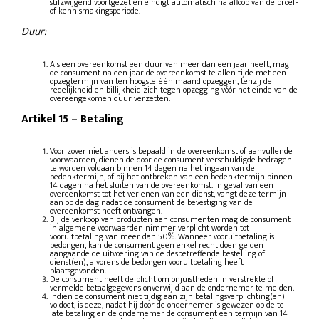
stilzwijgend voortgezet en eindigt automatisch na afloop van de proef-
of kennismakingsperiode.
Duur:
Als een overeenkomst een duur van meer dan een jaar heeft, mag
de consument na een jaar de overeenkomst te allen tijde met een
opzegtermijn van ten hoogste één maand opzeggen, tenzij de
redelijkheid en billijkheid zich tegen opzegging vóór het einde van de
overeengekomen duur verzetten.
Artikel 15
–
Betaling
Voor zover niet anders is bepaald in de overeenkomst of aanvullende
voorwaarden, dienen de door de consument verschuldigde bedragen
te worden voldaan binnen 14 dagen na het ingaan van de
bedenktermijn, of bij het ontbreken van een bedenktermijn binnen
14 dagen na het sluiten van de overeenkomst. In geval van een
overeenkomst tot het verlenen van een dienst, vangt deze termijn
aan op de dag nadat de consument de bevestiging van de
overeenkomst heeft ontvangen.
Bij de verkoop van producten aan consumenten mag de consument
in algemene voorwaarden nimmer verplicht worden tot
vooruitbetaling van meer dan 50%. Wanneer vooruitbetaling is
bedongen, kan de consument geen enkel recht doen gelden
aangaande de uitvoering van de desbetreffende bestelling of
dienst(en), alvorens de bedongen vooruitbetaling heeft
plaatsgevonden.
De consument heeft de plicht om onjuistheden in verstrekte of
vermelde betaalgegevens onverwijld aan de ondernemer te melden.
Indien de consument niet tijdig aan zijn betalingsverplichting(en)
voldoet, is deze, nadat hij door de ondernemer is gewezen op de te
late betaling en de ondernemer de consument een termijn van 14