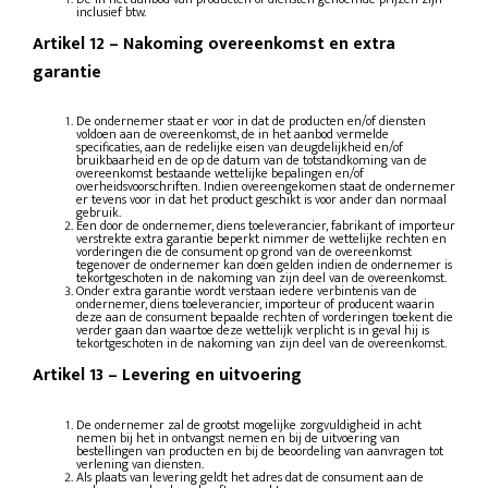
inclusief btw.
Artikel 12
–
Nakoming overeenkomst en extra
garantie
De ondernemer staat er voor in dat de producten en/of diensten
voldoen aan de overeenkomst, de in het aanbod vermelde
specificaties, aan de redelijke eisen van deugdelijkheid en/of
bruikbaarheid en de op de datum van de totstandkoming van de
overeenkomst bestaande wettelijke bepalingen en/of
overheidsvoorschriften. Indien overeengekomen staat de ondernemer
er tevens voor in dat het product geschikt is voor ander dan normaal
gebruik.
Een door de ondernemer, diens toeleverancier, fabrikant of importeur
verstrekte extra garantie beperkt nimmer de wettelijke rechten en
vorderingen die de consument op grond van de overeenkomst
tegenover de ondernemer kan doen gelden indien de ondernemer is
tekortgeschoten in de nakoming van zijn deel van de overeenkomst.
Onder extra garantie wordt verstaan iedere verbintenis van de
ondernemer, diens toeleverancier, importeur of producent waarin
deze aan de consument bepaalde rechten of vorderingen toekent die
verder gaan dan waartoe deze wettelijk verplicht is in geval hij is
tekortgeschoten in de nakoming van zijn deel van de overeenkomst.
Artikel 13
–
Levering en uitvoering
De ondernemer zal de grootst mogelijke zorgvuldigheid in acht
nemen bij het in ontvangst nemen en bij de uitvoering van
bestellingen van producten en bij de beoordeling van aanvragen tot
verlening van diensten.
Als plaats van levering geldt het adres dat de consument aan de