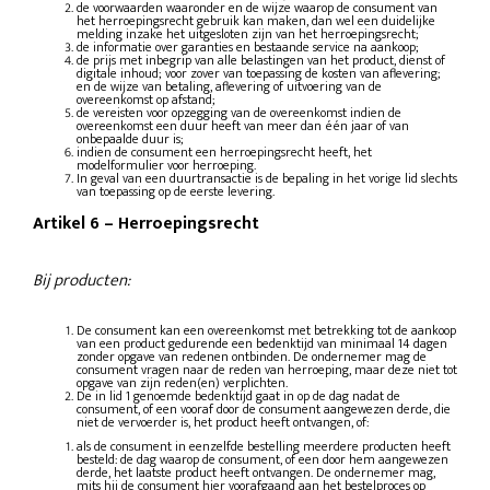
de voorwaarden waaronder en de wijze waarop de consument van
het herroepingsrecht gebruik kan maken, dan wel een duidelijke
melding inzake het uitgesloten zijn van het herroepingsrecht;
de informatie over garanties en bestaande service na aankoop;
de prijs met inbegrip van alle belastingen van het product, dienst of
digitale inhoud; voor zover van toepassing de kosten van aflevering;
en de wijze van betaling, aflevering of uitvoering van de
overeenkomst op afstand;
de vereisten voor opzegging van de overeenkomst indien de
overeenkomst een duur heeft van meer dan één jaar of van
onbepaalde duur is;
indien de consument een herroepingsrecht heeft, het
modelformulier voor herroeping.
In geval van een duurtransactie is de bepaling in het vorige lid slechts
van toepassing op de eerste levering.
Artikel 6
–
Herroepingsrecht
Bij producten:
De consument kan een overeenkomst met betrekking tot de aankoop
van een product gedurende een bedenktijd van minimaal 14 dagen
zonder opgave van redenen ontbinden. De ondernemer mag de
consument vragen naar de reden van herroeping, maar deze niet tot
opgave van zijn reden(en) verplichten.
De in lid 1 genoemde bedenktijd gaat in op de dag nadat de
consument, of een vooraf door de consument aangewezen derde, die
niet de vervoerder is, het product heeft ontvangen, of:
als de consument in eenzelfde bestelling meerdere producten heeft
besteld: de dag waarop de consument, of een door hem aangewezen
derde, het laatste product heeft ontvangen. De ondernemer mag,
mits hij de consument hier voorafgaand aan het bestelproces op